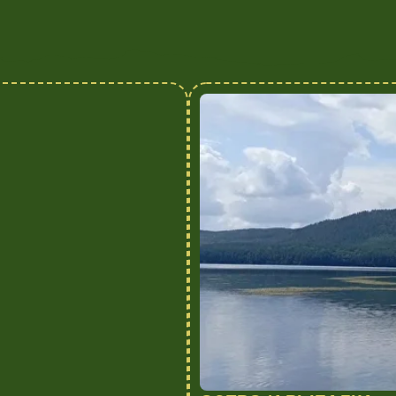
ОЗЕРО И РЫБАЛКА
ые под силу даже
Идеальное утро начинается с тишины у воды.Отправл
испытайте удачу в рыбалке — озеро щедро на улов 
Подробнее