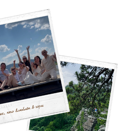
вигация
мера
фе
ивности
роприятия
ентре