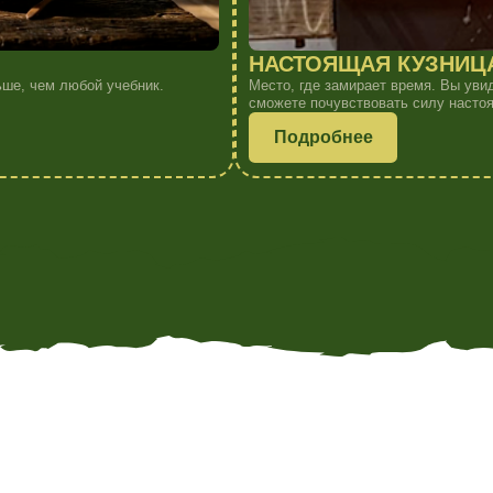
ля Вас
номера
я вас персональное предложение