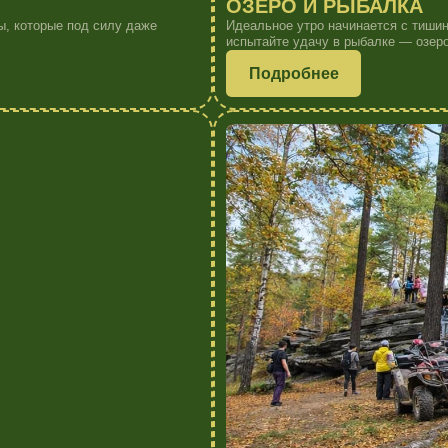
ДЖИП ТУРЫ (ПОХОД+ЭКСКУРСИ
веты, провожать солнце
Исследуйте маршруты на внедорожниках. Преодолев
тропы на пути к Шиханам.
Подробнее