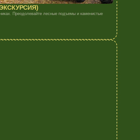
 и пятнистых оленей. Можно кормить с
соседями.