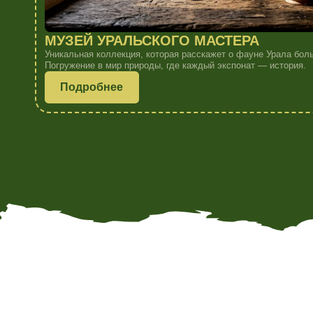
Подберем д
лучшие 
Расскажите, какую поездку вы планируете, и мы подготовим дл
по номерам, залам и дополнительным услугам.
+7