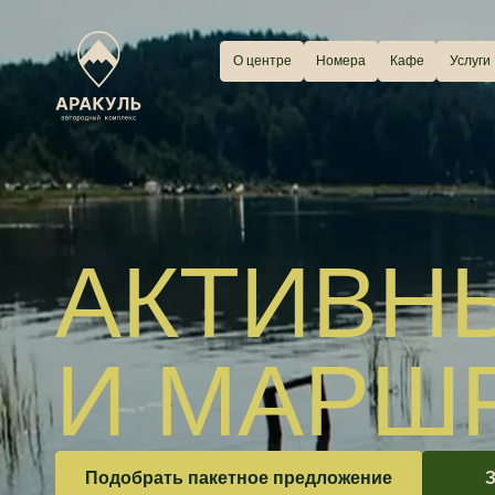
О центре
Номера
Кафе
Услуги
Чем з
АКТИВНЫ
И МАРШР
Подобрать пакетное предложение
Заброн