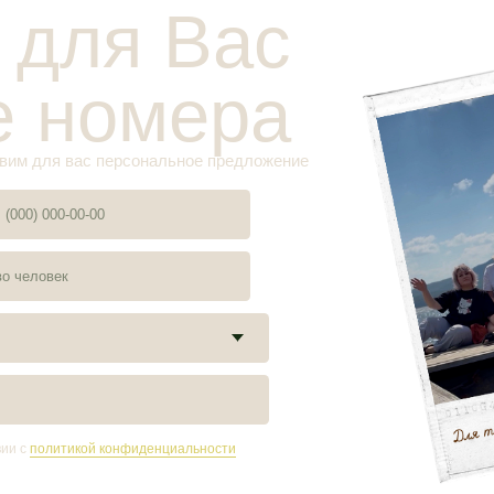
тикой конфиденциальности
Адрес
Отдел бронирования
На
Но
Пионерская ул.10,
+7 908 080 82 26
Ка
Акт
посёлок Аракуль
Для групповых бронирований
Ме
О ц