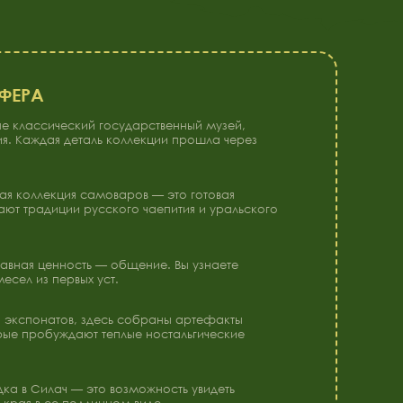
й государственный музей,
ль коллекции прошла через
амоваров — это готовая
сского чаепития и уральского
 — общение. Вы узнаете
уст.
десь собраны артефакты
 теплые ностальгические
то возможность увидеть
инном виде.