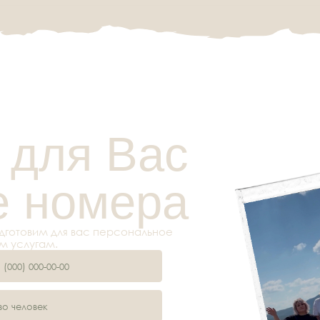
номера
им для вас персональное
гам.
политикой