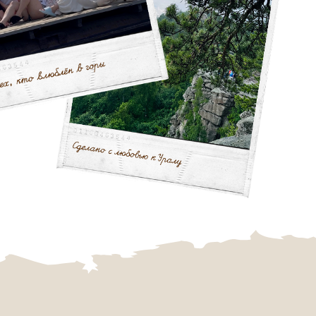
вигация
мера
фе
ивности
роприятия
центре
ывы
ны
ции
такты
Разработка сайта