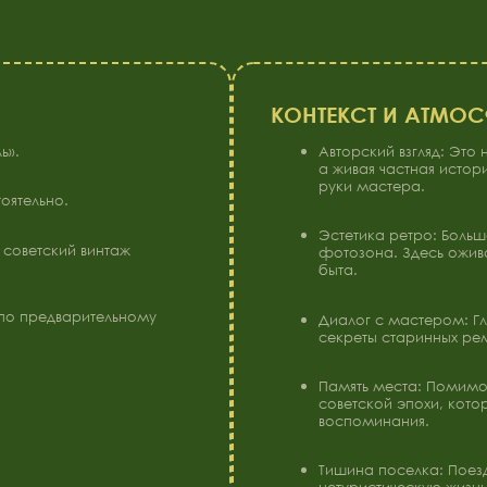
Авторский взгляд: Это не классически
а живая частная история. Каждая дета
руки мастера.
о.
Эстетика ретро: Большая коллекция с
ий винтаж
фотозона. Здесь оживают традиции ру
быта.
дварительному
Диалог с мастером: Главная ценность
секреты старинных ремесел из первых 
Память места: Помимо экспонатов, з
советской эпохи, которые пробуждают
воспоминания.
Тишина поселка: Поездка в Силач — э
нетуристическую жизнь края в ее подл