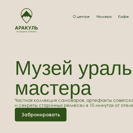
О центре
Номера
Кафе
Услуги
Музей уральс
мастера
Частная коллекция самоваров, артефакты советской эпо
и секреты старинных ремесел в 10 минутах от отеля.
Забронировать