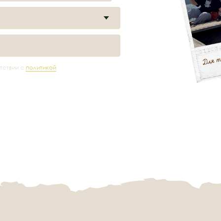
Адрес
Отдел бронирования
На
Пионерская
+7 908 080 82 26
Но
Ка
Акт
ул.10, посёлок
Для групповых бронирований
Ме
+7 950 743 55 57
О 
Аракуль
Отз
Це
Почта
Ак
arakul.bron@mail.ru
Кон
а бронирования и проживания
Политика обработки персональных данных
записи в Едином реестре объектов классификации: С002025010702