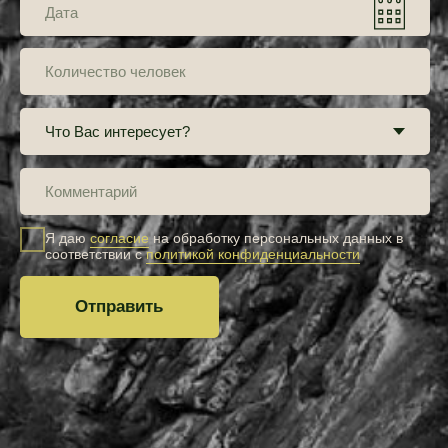
Почта
arakul.bron@mail.ru
Навигация
Номера
Кафе
Активности
Мероприятия
О центре
Отзывы
Цены
Акции
Контакты
Все права защищены
Правила бронирования и проживания
Политика обработки персональных данных
Разработка сайта
Номер записи в Едином реестре объектов классификации:
С002025010702