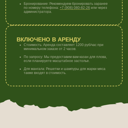
Что делает ваш
пикник особенным?
1
МАСШТАБ
Идеальное решение для больших праздников и
событий, где места хватит каждому из 15 гостей.
2
УЮТ
Свет и электричество позволяет комфортно