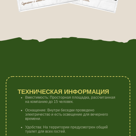
ТЕХНИЧЕСКАЯ ИНФОРМАЦИЯ
Вместимость: Просторная площадка, рассчитанная
на компанию до 15 человек.
Оснащение: Внутри беседки проведено
электричество и есть освещение для вечернего
времени.
Удобства: На территории предусмотрен общий
туалет для всех гостей.
Бронирование: Рекомендуем бронировать заранее
по номеру телефона:
+7 (908) 080-82-26
или через
администратора.
ВКЛЮЧЕНО В АРЕНДУ
Стоимость: Аренда составляет 1200 руб/час при
минимальном заказе от 2 часов.
По запросу: Мы предоставим вам казан для плова,
если планируете масштабное застолье.
Для мангала: Решетки и шампуры для жарки мяса
также входят в стоимость.