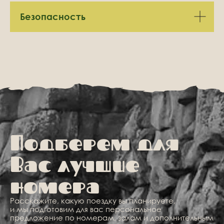
Безопасность
Адрес
Пионерская ул.10,
посёлок Аракуль
Отдел бронирования