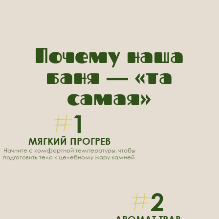
АРОМАТ ТРАВ
Насладитесь паром с нотками иван-чая
и березового леса.
3
КОНТРАСТЫ
Чередуйте горячий пар с прохладным воздухом
Аракуля для бодрости духа.
4
ЧАЙНАЯ ПАУЗА
Завершите ритуал теплым чаепитием с медом
и яблоками в кругу близких.