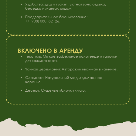
Почему наша
баня — «та
самая»
1
МЯГКИЙ ПРОГРЕВ
Начните с комфортной температуры, чтобы
подготовить тело к целебному жару камней.
2