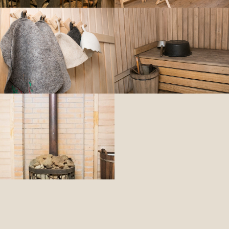
Подберем для
Вас лучшие
номера
Расскажите, какую поездку вы планируете,
и мы подготовим для вас персональное
предложение по номерам, залам и дополнительным
услугам.
+7