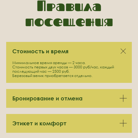
Я даю
согласие
на обработку персональных данных
Стоимость и время
в соответствии с
политикой конфиденциальности
Отправить
Минимальное время аренды — 2 часа.
Стоимость первых двух часов — 3000 руб/час, каждый
последующий час — 2500 руб.
Березовый веник приобретается отдельно.
Бронирование и отмена
Этикет и комфорт