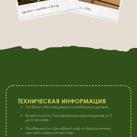
ТЕХНИЧЕСКАЯ ИНФОРМАЦИЯ
Тип бани: Настоящая русская баня на дровах.
Вместимость: Комфортное размещение от 2
до 6 человек.
Особенности: Целебный жар от раскаленных
камней и ароматный пар.
Удобства: душ и туалет, уютная зона отдыха,
беседка и мангал рядом
Предварительное бронирование:
+7 (908) 080−82−26.
ВКЛЮЧЕНО В АРЕНДУ
Текстиль: Мягкое вафельное полотенце и тапочки
для каждого гостя.
Чайная церемония: Авторский иван-чай в чайнике.
Сладости: Натуральный мед и домашнее
варенье.
Десерт: Сушеные яблочки к чаю.