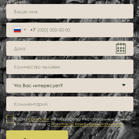
+7 908 080 82 26
Для групповых бронирований
+7 950 743 55 57
Почта
arakul.bron@mail.ru
Навигация
Номера
Кафе
Активности
Мероприятия
О центре
Отзывы
Цены
Акции
Контакты
Все права защищены
Правила бронирования и проживания
Политика обработки персональных данных
Разработка сайта
Номер записи в Едином реестре объектов классификации:
С002025010702