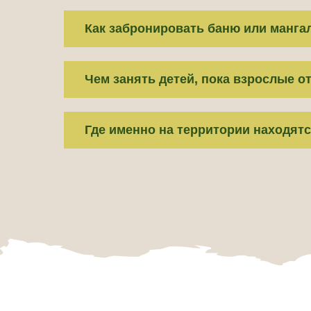
Как забронировать баню или манга
Чем занять детей, пока взрослые 
Подберем д
лучшие 
Где именно на территории находят
Расскажите, какую поездку вы планируете, и мы подготовим дл
по номерам, залам и дополнительным услугам.
+7