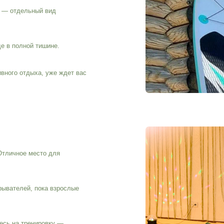
 место для
й, пока взрослые
тренировку —
 города.
ны условия, чтобы