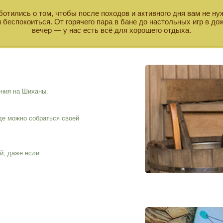
Шиханы.
 собраться своей
если
льный вид
ной тишине.
тдыха, уже ждет вас