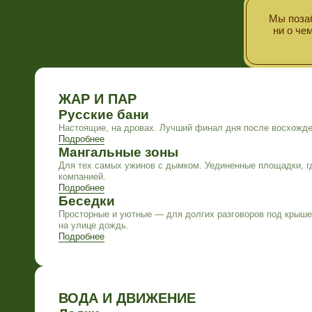
ЖАР И ПАР
Русские бани
Настоящие, на дровах. Лучший финал дня после восхождения на 
Подробнее
Мангальные зоны
Для тех самых ужинов с дымком. Уединенные площадки, где можно
компанией.
Подробнее
Беседки
Просторные и уютные — для долгих разговоров под крышей, даже 
на улице дождь.
Подробнее
ВОДА И ДВИЖЕНИЕ
Лодки
Классика Аракуля. Посмотреть на скалы с середины озера — отде
удовольствия.
Подробнее
Сапборды
Для тех, кто ищет баланс и хочет встретить рассвет на воде в пол
Подробнее
Прокат инвентаря
Забыли мяч или ракетки? Не беда. Всё, что нужно для активного о
у администратора.