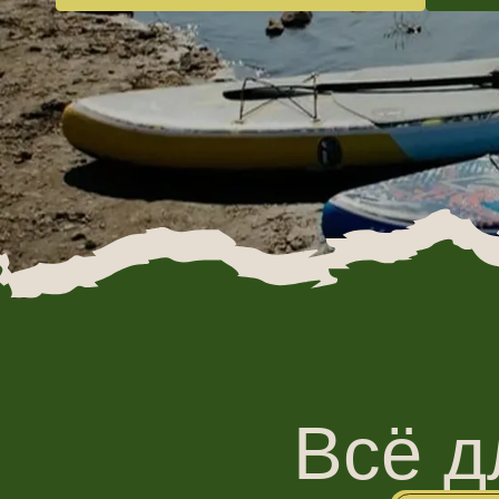
Всё дл
Мы позаботились
ни о чем беспо