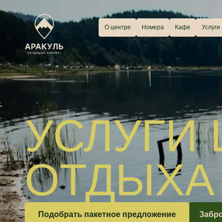
О центре
Номера
Кафе
Услуги
Чем з
УСЛУГИ 
ОТДЫХА “
Подобрать пакетное предложение
Заброниров