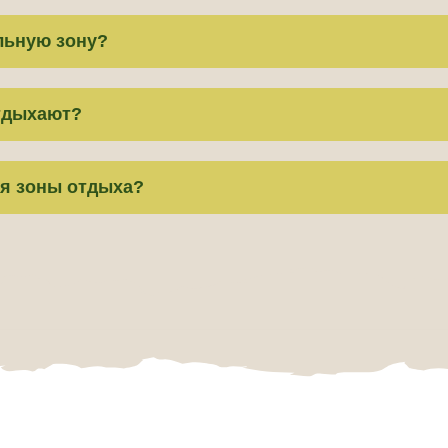
льную зону?
отдыхают?
ля Вас
номера
ся зоны отдыха?
я вас персональное предложение