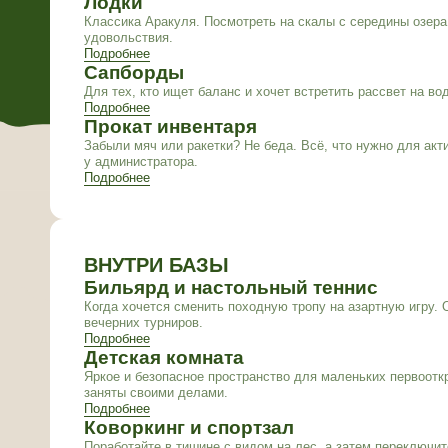
Подробнее
ВНУТРИ БАЗЫ
Бильярд и настольный теннис
Когда хочется сменить походную тропу на азартную игру. Отличное
вечерних турниров.
Подробнее
Детская комната
Яркое и безопасное пространство для маленьких первооткрывателе
заняты своими делами.
Подробнее
Коворкинг и спортзал
Поработайте в тишине с видом на лес, а затем переключитесь на 
мы создали условия, чтобы вы оставались в ресурсе даже вдали от
Подробнее
Проживание с животными
Мы понимаем, что питомец — это член семьи. На нашей базе созда
вы не расставались со своими любимцами.
Подробнее