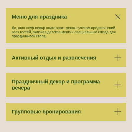
Меню для праздника
Да, наш шеф-повар подготовит меню с учетом предпочтений
всех гостей, включая детское меню и специальные блюда для
праздничного стола.
Активный отдых и развлечения
Праздничный декор и программа
Адрес
вечера
Пионерская ул.10,
посёлок Аракуль
Отдел бронирования
+7 908 080 82 26
Групповые бронирования
Для групповых бронирований
+7 950 743 55 57
Почта
arakul.bron@mail.ru