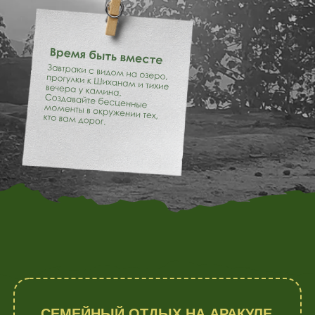
СЕМЕЙНЫЙ ОТДЫХ НА АРАКУЛЕ
Отель «Аракуль» — идеальная площадка для
проведения семейных мероприятий в Челябинской
области. Мы предлагаем комфортные условия для
отдыха с детьми и проведения праздников любого
масштаба.
БАНКЕТНЫЕ ЗАЛЫ ДЛЯ ЮБИЛЕЕВ
Наши площадки подходят как для камерных ужинов, так
и для больших семейных торжеств. Интерьеры в стиле
«тихой роскоши» позволяют реализовать любой декор,
подчеркивая статус и значимость события.
РАЗВЛЕЧЕНИЯ ДЛЯ ВСЕХ
Инфраструктура отеля включает прогулочные зоны,
активный отдых на воде и уютные места для отдыха.
Каждый член семьи — от самых маленьких до старшего
поколения — найдет занятие по душе.
ЛОКАЦИЯ И УДОБСТВО
Расположение отеля позволяет быстро добраться
из Екатеринбурга и Челябинска. Мы берем на себя все
технические вопросы организации, чтобы вы могли
полностью посвятить время своим близким.