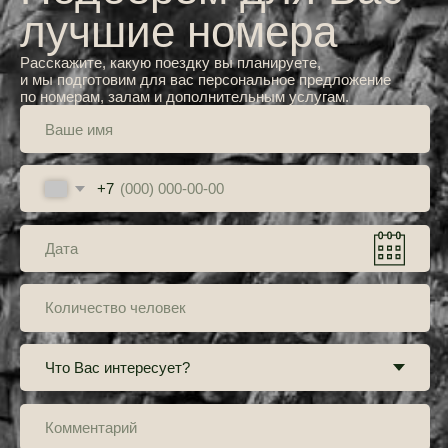
Адрес
Пионерская ул.10,
посёлок Аракуль
Отдел бронирования
+7 908 080 82 26
Для групповых бронирований
+7 950 743 55 57
Почта
arakul.bron@mail.ru
Навигация