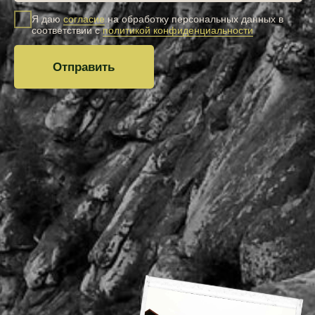
Номера
Кафе
Активности
Мероприятия
О центре
Отзывы
Цены
Акции
Контакты
Все права защищены
Правила бронирования и проживания
Политика обработки персональных данных
Разработка сайта
Номер записи в Едином реестре объектов классификации:
С002025010702