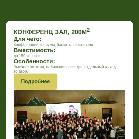
во двор.
Подробнее
2
ЗАЛ ДЛЯ ПРАКТИК, 100М
Для чего:
Конференции, мастер-классы, практики, спортивные
мероприятия.
Вместимость:
До 50 человек
Особенности:
Мансардные потолки, естественный свет, вид на озеро и горы.
Подробнее