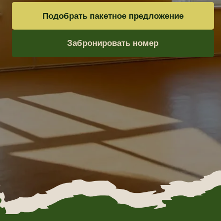
2
КОНФЕРЕНЦ ЗАЛ, 200М
Для чего:
Конференции, форумы, банкеты, фестивали.
Вместимость:
до 150 человек
Особенности:
Высокие потолки, мобильная рассадка, отдельный выход