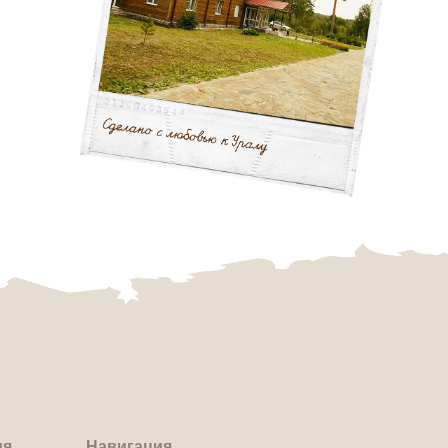
вигация
мера
фе
ивности
роприятия
ентре
зывы
ны
ии
такты
Разработка сайта