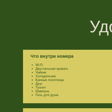
Что внутри номера
Wi-Fi
Двуспальная кровать
Чайник
Холодильник
Банные полотенца
Душ
Туалет
Шампунь
Гель для душа