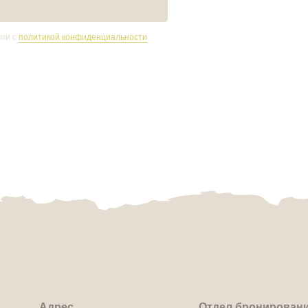
Адрес
Отдел бронирования
На
Но
Пионерская ул.10,
+7 908 080 82 26
Ка
Акт
посёлок Аракуль
Для групповых бронирований
Ме
+7 950 743 55 57
О ц
От
Це
Почта
Акц
arakul.bron@mail.ru
Кон
вила бронирования и проживания
Политика обработки персональных данных
ер записи в Едином реестре объектов классификации: С002025010702