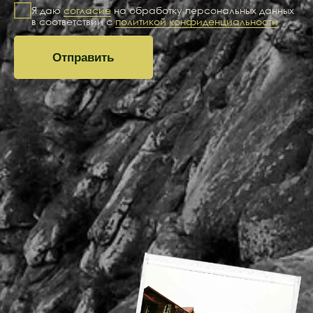
arakul.bron@mail.ru
Навигация
Номера
Кафе
Активности
Мероприятия
О центре
Отзывы
Цены
Акции
Контакты
Все права защищены
Правила бронирования и проживания
Политика обработки персональных данных
Разработка сайта
Номер записи в Едином реестре объектов классификации:
С002025010702