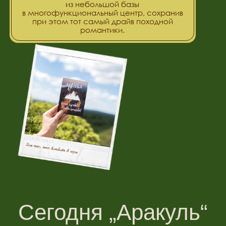
— это:
1
КОМФОРТ В ДИКИХ УСЛОВИЯХ
120 спальных мест и современные залы у подножия
гор.
2
СОБЫТИЯ СО СМЫСЛОМ
Cотни проведенных ретритов, свадеб и фестивалей.
3
ЛЮДИ
Команда, которая влюблена в Урал и знает, как сделать ваш
отдых настоящим.