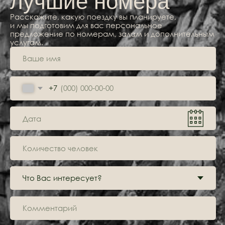
Адрес
Пионерская ул.10,
посёлок Аракуль
Отдел бронирования
+7 908 080 82 26
Для групповых бронирований
+7 950 743 55 57
Почта