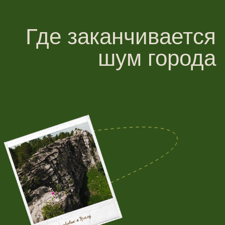
Центр отдыха «Аракуль» создавался
не просто как гостиница у озера, а как
дом для тех, кто ищет вдохновение
в природе, тишине и простых вещах.
и начинается