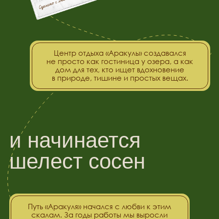
шелест сосен
Путь «Аракуля» начался с любви к этим
скалам. За годы работы мы выросли
из небольшой базы
в многофункциональный центр, сохранив
при этом тот самый драйв походной
романтики.
Сегодня „Аракуль“